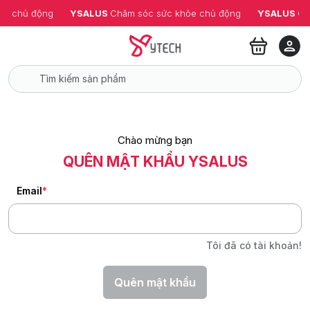
ỏe chủ động
YSALUS 
Chăm sóc sức khỏe chủ động
YSALUS 
Ch
Chào mừng bạn
QUÊN MẬT KHẨU YSALUS
Email
*
Tôi đã có tài khoản!
Quên mật khẩu