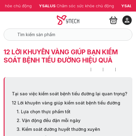
ỏe chủ động
YSALUS 
Chăm sóc sức khỏe chủ động
YSALUS 
Ch
12 LỜI KHUYÊN VÀNG GIÚP BẠN KIỂM
SOÁT BỆNH TIỂU ĐƯỜNG HIỆU QUẢ
Tại sao việc kiểm soát bệnh tiểu đường lại quan trọng?
12 Lời khuyên vàng giúp kiểm soát bệnh tiểu đường
1. Lựa chọn thực phẩm tốt
2. Vận động đều đặn mỗi ngày
3. Kiểm soát đường huyết thường xuyên