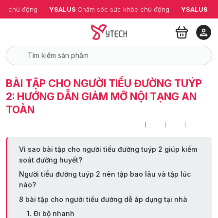
ỏe chủ động
YSALUS 
Chăm sóc sức khỏe chủ động
YSALUS 
Ch
BÀI TẬP CHO NGƯỜI TIỂU ĐƯỜNG TUÝP
2: HƯỚNG DẪN GIẢM MỠ NỘI TẠNG AN
TOÀN
Vì sao bài tập cho người tiểu đường tuýp 2 giúp kiểm
soát đường huyết?
Người tiểu đường tuýp 2 nên tập bao lâu và tập lúc
nào?
8 bài tập cho người tiểu đường dễ áp dụng tại nhà
1. Đi bộ nhanh