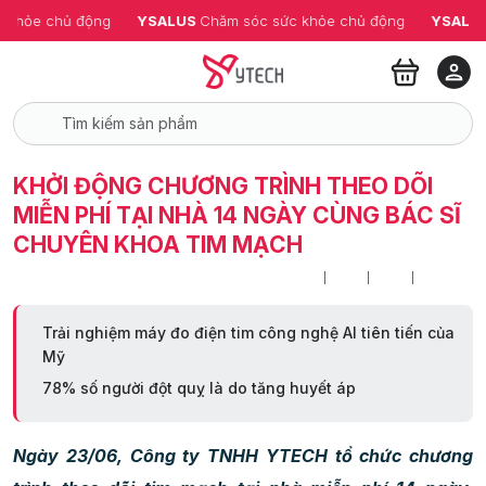
ỏe chủ động
YSALUS 
Chăm sóc sức khỏe chủ động
YSALUS 
Ch
KHỞI ĐỘNG CHƯƠNG TRÌNH THEO DÕI
MIỄN PHÍ TẠI NHÀ 14 NGÀY CÙNG BÁC SĨ
CHUYÊN KHOA TIM MẠCH
Trải nghiệm máy đo điện tim công nghệ AI tiên tiến của
Mỹ
78% số người đột quỵ là do tăng huyết áp
Ngày 23/06, Công ty TNHH YTECH tổ chức chương