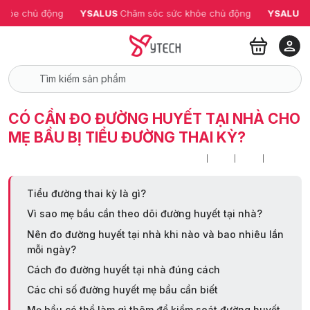
ỏe chủ động
YSALUS 
Chăm sóc sức khỏe chủ động
YSALUS 
Ch
CÓ CẦN ĐO ĐƯỜNG HUYẾT TẠI NHÀ CHO
MẸ BẦU BỊ TIỂU ĐƯỜNG THAI KỲ?
Tiểu đường thai kỳ là gì?
Vì sao mẹ bầu cần theo dõi đường huyết tại nhà?
Nên đo đường huyết tại nhà khi nào và bao nhiêu lần
mỗi ngày?
Cách đo đường huyết tại nhà đúng cách
Các chỉ số đường huyết mẹ bầu cần biết
Mẹ bầu có thể làm gì thêm để kiểm soát đường huyết