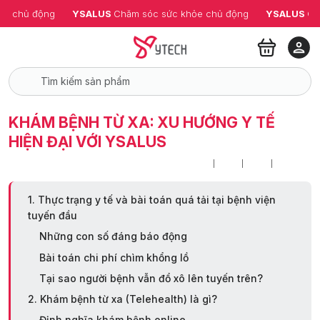
ỏe chủ động
YSALUS 
Chăm sóc sức khỏe chủ động
YSALUS 
Ch
KHÁM BỆNH TỪ XA: XU HƯỚNG Y TẾ
HIỆN ĐẠI VỚI YSALUS
1. Thực trạng y tế và bài toán quá tải tại bệnh viện
tuyến đầu
Những con số đáng báo động
Bài toán chi phí chìm khổng lồ
Tại sao người bệnh vẫn đổ xô lên tuyến trên?
2. Khám bệnh từ xa (Telehealth) là gì?
Định nghĩa khám bệnh online