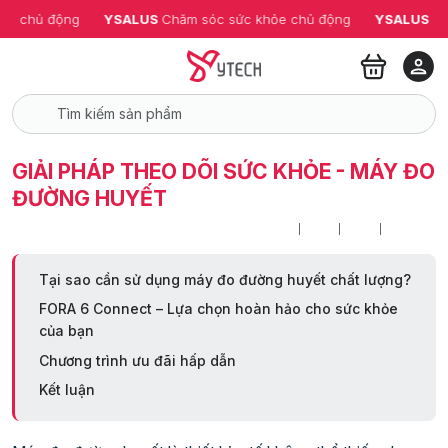
ỏe chủ động
YSALUS 
Chăm sóc sức khỏe chủ động
YSALUS 
Ch
GIẢI PHÁP THEO DÕI SỨC KHỎE - MÁY ĐO
ĐƯỜNG HUYẾT
Tại sao cần sử dụng máy đo đường huyết chất lượng?
FORA 6 Connect – Lựa chọn hoàn hảo cho sức khỏe
của bạn
Chương trình ưu đãi hấp dẫn
Kết luận