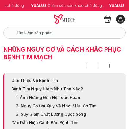
ỏe chủ động
YSALUS 
Chăm sóc sức khỏe chủ động
YSALUS 
Ch
NHỮNG NGUY CƠ VÀ CÁCH KHẮC PHỤC
BỆNH TIM MẠCH
Giới Thiệu Về Bệnh Tim
Bệnh Tim Nguy Hiểm Như Thế Nào?
1. Ảnh Hưởng Đến Hệ Tuần Hoàn
2. Nguy Cơ Đột Quỵ Và Nhồi Máu Cơ Tim
3. Suy Giảm Chất Lượng Cuộc Sống
Các Dấu Hiệu Cảnh Báo Bệnh Tim