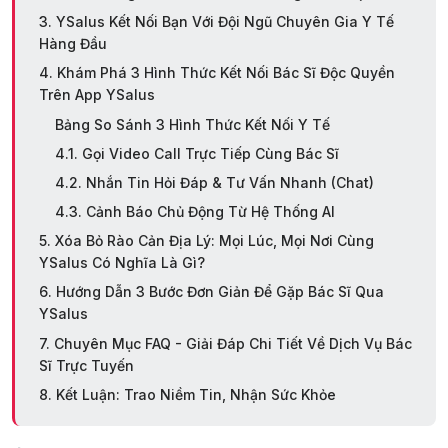
3. YSalus Kết Nối Bạn Với Đội Ngũ Chuyên Gia Y Tế
Hàng Đầu
4. Khám Phá 3 Hình Thức Kết Nối Bác Sĩ Độc Quyền
Trên App YSalus
Bảng So Sánh 3 Hình Thức Kết Nối Y Tế
4.1. Gọi Video Call Trực Tiếp Cùng Bác Sĩ
4.2. Nhắn Tin Hỏi Đáp & Tư Vấn Nhanh (Chat)
4.3. Cảnh Báo Chủ Động Từ Hệ Thống AI
5. Xóa Bỏ Rào Cản Địa Lý: Mọi Lúc, Mọi Nơi Cùng
YSalus Có Nghĩa Là Gì?
6. Hướng Dẫn 3 Bước Đơn Giản Để Gặp Bác Sĩ Qua
YSalus
7. Chuyên Mục FAQ - Giải Đáp Chi Tiết Về Dịch Vụ Bác
Sĩ Trực Tuyến
8. Kết Luận: Trao Niềm Tin, Nhận Sức Khỏe