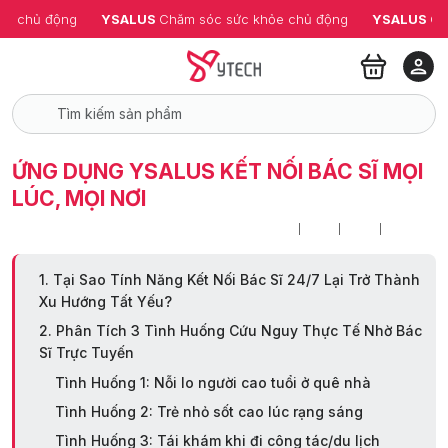
ỏe chủ động
YSALUS 
Chăm sóc sức khỏe chủ động
YSALUS 
Ch
ỨNG DỤNG YSALUS KẾT NỐI BÁC SĨ MỌI
LÚC, MỌI NƠI
1. Tại Sao Tính Năng Kết Nối Bác Sĩ 24/7 Lại Trở Thành
Xu Hướng Tất Yếu?
2. Phân Tích 3 Tình Huống Cứu Nguy Thực Tế Nhờ Bác
Sĩ Trực Tuyến
Tình Huống 1: Nỗi lo người cao tuổi ở quê nhà
Tình Huống 2: Trẻ nhỏ sốt cao lúc rạng sáng
Tình Huống 3: Tái khám khi đi công tác/du lịch