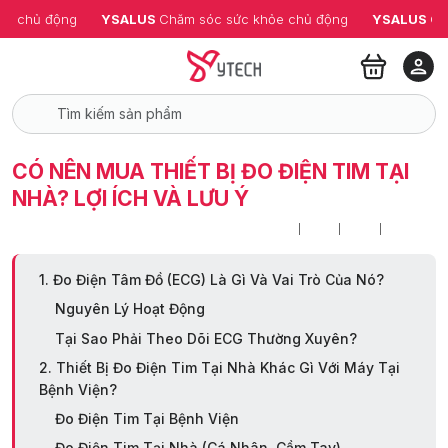
ỏe chủ động
YSALUS 
Chăm sóc sức khỏe chủ động
YSALUS 
Ch
CÓ NÊN MUA THIẾT BỊ ĐO ĐIỆN TIM TẠI
NHÀ? LỢI ÍCH VÀ LƯU Ý
1. Đo Điện Tâm Đồ (ECG) Là Gì Và Vai Trò Của Nó?
Nguyên Lý Hoạt Động
Tại Sao Phải Theo Dõi ECG Thường Xuyên?
2. Thiết Bị Đo Điện Tim Tại Nhà Khác Gì Với Máy Tại
Bệnh Viện?
Đo Điện Tim Tại Bệnh Viện
Đo Điện Tim Tại Nhà (Cá Nhân, Cầm Tay)