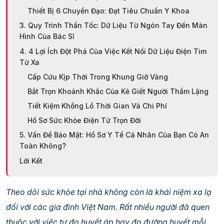
Thiết Bị 6 Chuyển Đạo: Đạt Tiêu Chuẩn Y Khoa
3. Quy Trình Thần Tốc: Dữ Liệu Từ Ngón Tay Đến Màn
Hình Của Bác Sĩ
4. 4 Lợi Ích Đột Phá Của Việc Kết Nối Dữ Liệu Điện Tim
Từ Xa
Cấp Cứu Kịp Thời Trong Khung Giờ Vàng
Bắt Trọn Khoảnh Khắc Của Kẻ Giết Người Thầm Lặng
Tiết Kiệm Khổng Lồ Thời Gian Và Chi Phí
Hồ Sơ Sức Khỏe Điện Tử Trọn Đời
5. Vấn Đề Bảo Mật: Hồ Sơ Y Tế Cá Nhân Của Bạn Có An
Toàn Không?
Lời Kết
Theo dõi sức khỏe tại nhà không còn là khái niệm xa lạ
đối với các gia đình Việt Nam. Rất nhiều người đã quen
thuộc với việc tự đo huyết áp hay đo đường huyết mỗi