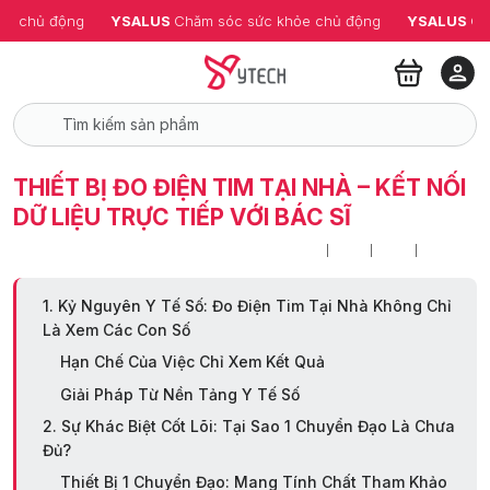
ỏe chủ động
YSALUS 
Chăm sóc sức khỏe chủ động
YSALUS 
Ch
THIẾT BỊ ĐO ĐIỆN TIM TẠI NHÀ – KẾT NỐI
DỮ LIỆU TRỰC TIẾP VỚI BÁC SĨ
1. Kỷ Nguyên Y Tế Số: Đo Điện Tim Tại Nhà Không Chỉ
Là Xem Các Con Số
Hạn Chế Của Việc Chỉ Xem Kết Quả
Giải Pháp Từ Nền Tảng Y Tế Số
2. Sự Khác Biệt Cốt Lõi: Tại Sao 1 Chuyển Đạo Là Chưa
Đủ?
Thiết Bị 1 Chuyển Đạo: Mang Tính Chất Tham Khảo