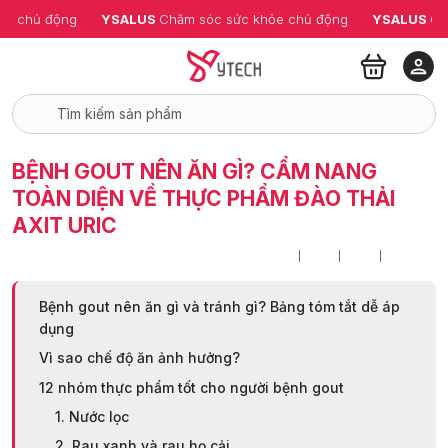
ỏe chủ động
YSALUS 
Chăm sóc sức khỏe chủ động
YSALUS 
Ch
BỆNH GOUT NÊN ĂN GÌ? CẨM NANG
TOÀN DIỆN VỀ THỰC PHẨM ĐÀO THẢI
AXIT URIC
Bệnh gout nên ăn gì và tránh gì? Bảng tóm tắt dễ áp
dụng
Vì sao chế độ ăn ảnh hưởng?
12 nhóm thực phẩm tốt cho người bệnh gout
1. Nước lọc
2. Rau xanh và rau họ cải