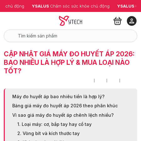
ỏe chủ động
YSALUS 
Chăm sóc sức khỏe chủ động
YSALUS 
Ch
CẬP NHẬT GIÁ MÁY ĐO HUYẾT ÁP 2026:
BAO NHIÊU LÀ HỢP LÝ & MUA LOẠI NÀO
TỐT?
Máy đo huyết áp bao nhiêu tiền là hợp lý?
Bảng giá máy đo huyết áp 2026 theo phân khúc
Vì sao giá máy đo huyết áp chênh lệch nhiều?
1. Loại máy: cơ, bắp tay hay cổ tay
2. Vòng bít và kích thước tay