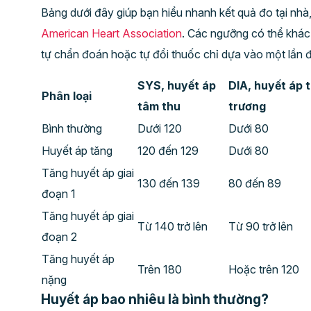
Bảng dưới đây giúp bạn hiểu nhanh kết quả đo tại nhà
American Heart Association
. Các ngưỡng có thể khác
tự chẩn đoán hoặc tự đổi thuốc chỉ dựa vào một lần 
SYS, huyết áp
DIA, huyết áp 
Phân loại
tâm thu
trương
Bình thường
Dưới 120
Dưới 80
Huyết áp tăng
120 đến 129
Dưới 80
Tăng huyết áp giai
130 đến 139
80 đến 89
đoạn 1
Tăng huyết áp giai
Từ 140 trở lên
Từ 90 trở lên
đoạn 2
Tăng huyết áp
Trên 180
Hoặc trên 120
nặng
Huyết áp bao nhiêu là bình thường?