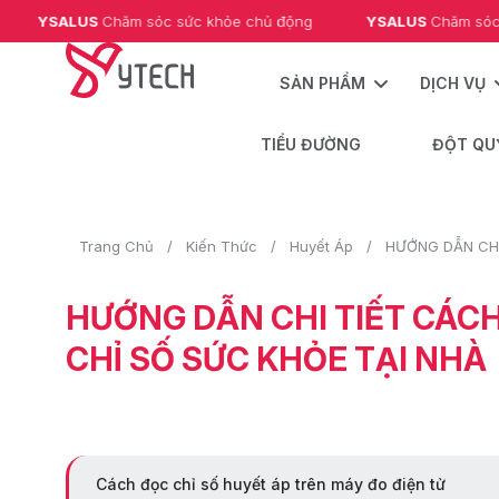
US 
Chăm sóc sức khỏe chủ động
YSALUS 
Chăm sóc sức khỏe 
SẢN PHẨM
DỊCH VỤ
TIỂU ĐƯỜNG
ĐỘT QU
Trang Chủ
Kiến Thức
Huyết Áp
HƯỚNG DẪN CHI TIẾT CÁCH
CHỈ SỐ SỨC KHỎE TẠI NHÀ
Cách đọc chỉ số huyết áp trên máy đo điện tử