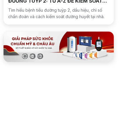
ĐƯỜNG TUÝP 2: TỪ A-Z ĐỂ KIỂM SOÁT
VÀ HƯỚNG TỚI THUYÊN GIẢM
Tìm hiểu bệnh tiểu đường tuýp 2, dấu hiệu, chỉ số
chẩn đoán và cách kiểm soát đường huyết tại nhà.