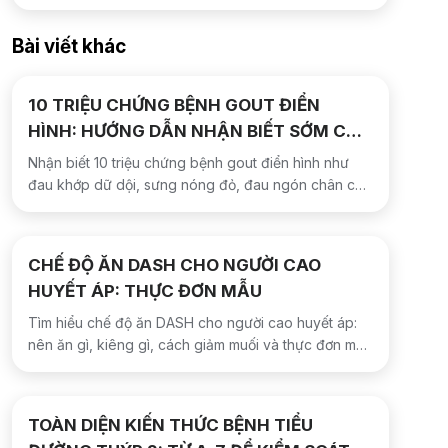
Bài viết khác
10 TRIỆU CHỨNG BỆNH GOUT ĐIỂN
HÌNH: HƯỚNG DẪN NHẬN BIẾT SỚM CƠN
GOUT CẤP
Nhận biết 10 triệu chứng bệnh gout điển hình như
đau khớp dữ dội, sưng nóng đỏ, đau ngón chân cái,
kèm hướng dẫn khi nào cần đi khám sớm ngay hôm
nay.
CHẾ ĐỘ ĂN DASH CHO NGƯỜI CAO
HUYẾT ÁP: THỰC ĐƠN MẪU
Tìm hiểu chế độ ăn DASH cho người cao huyết áp:
nên ăn gì, kiêng gì, cách giảm muối và thực đơn mẫu
3 ngày dễ áp dụng tại nhà an toàn.
TOÀN DIỆN KIẾN THỨC BỆNH TIỂU