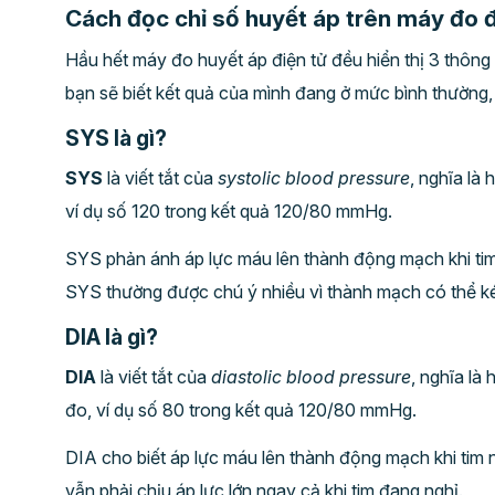
Cách đọc chỉ số huyết áp trên máy đo đ
Hầu hết máy đo huyết áp điện tử đều hiển thị 3 thông 
bạn sẽ biết kết quả của mình đang ở mức bình thường, 
SYS là gì?
SYS
là viết tắt của
systolic blood pressure
, nghĩa là 
ví dụ số 120 trong kết quả 120/80 mmHg.
SYS phản ánh áp lực máu lên thành động mạch khi tim 
SYS thường được chú ý nhiều vì thành mạch có thể ké
DIA là gì?
DIA
là viết tắt của
diastolic blood pressure
, nghĩa là
đo, ví dụ số 80 trong kết quả 120/80 mmHg.
DIA cho biết áp lực máu lên thành động mạch khi tim 
vẫn phải chịu áp lực lớn ngay cả khi tim đang nghỉ.