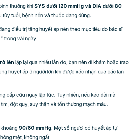
bình thường khi
SYS dưới 120 mmHg và DIA dưới 80
u tùy tuổi, bệnh nền và thuốc đang dùng.
ang điều trị tăng huyết áp nên theo mục tiêu do bác sĩ
” trong vài ngày.
rở lên
lặp lại qua nhiều lần đo, bạn nên đi khám hoặc trao
ng huyết áp ở người lớn khi được xác nhận qua các lần
ng cấp cứu ngay lập tức. Tuy nhiên, nếu kéo dài mà
 tim, đột quỵ, suy thận và tổn thương mạch máu.
i khoảng
90/60 mmHg
. Một số người có huyết áp tự
hông mệt, không ngất.