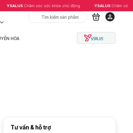
 
Chăm sóc sức khỏe chủ động
YSALUS 
Chăm sóc sức khỏe ch
UYỂN HÓA
Tư vấn & hỗ trợ