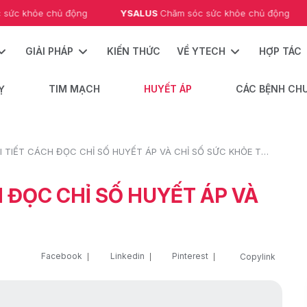
chủ động
YSALUS 
Chăm sóc sức khỏe chủ động
YSALUS
GIẢI PHÁP
KIẾN THỨC
VỀ YTECH
HỢP TÁC
Ỵ
TIM MẠCH
HUYẾT ÁP
CÁC BỆNH CH
HƯỚNG DẪN CHI TIẾT CÁCH ĐỌC CHỈ SỐ HUYẾT ÁP VÀ CHỈ SỐ SỨC KHỎE TẠI NHÀ
 ĐỌC CHỈ SỐ HUYẾT ÁP VÀ
Facebook
Linkedin
Pinterest
Copylink