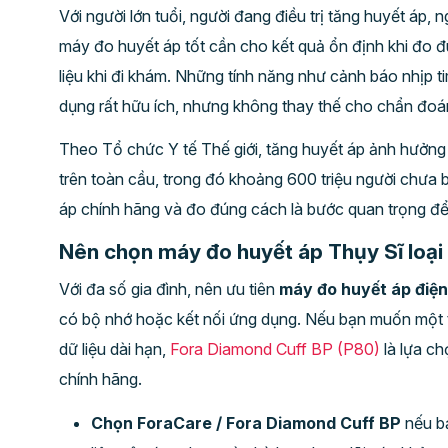
Với người lớn tuổi, người đang điều trị tăng huyết áp
máy đo huyết áp tốt cần cho kết quả ổn định khi đo đ
liệu khi đi khám. Những tính năng như cảnh báo nhịp ti
dụng rất hữu ích, nhưng không thay thế cho chẩn đoán
Theo Tổ chức Y tế Thế giới, tăng huyết áp ảnh hưởng 
trên toàn cầu, trong đó khoảng 600 triệu người chưa 
áp chính hãng và đo đúng cách là bước quan trọng để
Nên chọn máy đo huyết áp Thụy Sĩ loại
Với đa số gia đình, nên ưu tiên
máy đo huyết áp điện
có bộ nhớ hoặc kết nối ứng dụng. Nếu bạn muốn một th
dữ liệu dài hạn,
Fora Diamond Cuff BP (P80)
là lựa c
chính hãng.
Chọn ForaCare / Fora Diamond Cuff BP
nếu bạ