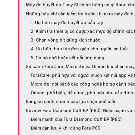
Máy đo huyết áp Thụy Sĩ chính hãng có gì đáng chú
Những tiêu chí cần kiểm tra trước khi mua máy đo h
1. Ưu tiên máy đo huyết áp bắp tay
2. Kiểm tra thiết bị có được xác thực độ chính xá
3. Chọn vòng bít đúng kích thước
4. Ưu tiên thao tác đơn giản cho người lớn tuổi
5. Có bộ nhớ hoặc kết nối ứng dụng
So sánh ForaCare, Microlife và Omron khi chọn máy
ForaCare: phù hợp với người muốn kết nối app và 
Microlife: nổi bật ở các công nghệ hỗ trợ cảnh báo
Omron: phổ biến, dễ dùng, phù hợp nhu cầu theo 
Bảng so sánh nhanh các lựa chọn phổ biến
Review Fora Diamond Cuff BP (P80): Điểm mạnh và đ
Điểm mạnh của Fora Diamond Cuff BP (P80)
Điểm cần lưu ý khi dùng Fora P80