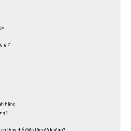
hận
g gì?
ính hãng
ông?
 có thay thế điện tâm đồ không?