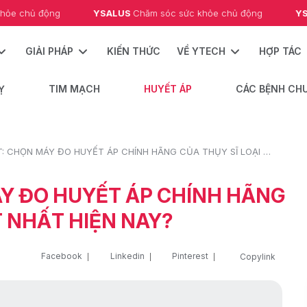
chủ động
YSALUS 
Chăm sóc sức khỏe chủ động
YSALUS
GIẢI PHÁP
KIẾN THỨC
VỀ YTECH
HỢP TÁC
Ỵ
TIM MẠCH
HUYẾT ÁP
CÁC BỆNH CH
REVIEW CHI TIẾT: CHỌN MÁY ĐO HUYẾT ÁP CHÍNH HÃNG CỦA THỤY SĨ LOẠI NÀO TỐT NHẤT HIỆN NAY?
ÁY ĐO HUYẾT ÁP CHÍNH HÃNG
T NHẤT HIỆN NAY?
Facebook
Linkedin
Pinterest
Copylink