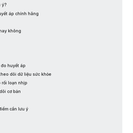
 ý?
uyết áp chính hãng
c hay không
 đo huyết áp
theo dõi dữ liệu sức khỏe
 rối loạn nhịp
dõi cơ bản
iểm cần lưu ý