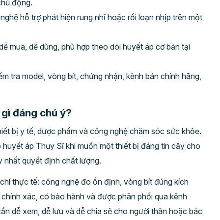
chủ động.
hệ hỗ trợ phát hiện rung nhĩ hoặc rối loạn nhịp trên một
dễ mua, dễ dùng, phù hợp theo dõi huyết áp cơ bản tại
iểm tra model, vòng bít, chứng nhận, kênh bán chính hãng,
 gì đáng chú ý?
thiết bị y tế, dược phẩm và công nghệ chăm sóc sức khỏe.
 huyết áp Thụy Sĩ khi muốn một thiết bị đáng tin cậy cho
y nhất quyết định chất lượng.
chí thực tế: công nghệ đo ổn định, vòng bít đúng kích
độ chính xác, có bảo hành và được phân phối qua kênh
cần dễ xem, dễ lưu và dễ chia sẻ cho người thân hoặc bác