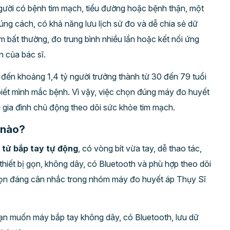
, người có bệnh tim mạch, tiểu đường hoặc bệnh thận, một
úng cách, có khả năng lưu lịch sử đo và dễ chia sẻ dữ
m bất thường, đo trung bình nhiều lần hoặc kết nối ứng
 của bác sĩ.
đến khoảng 1,4 tỷ người trưởng thành từ 30 đến 79 tuổi
biết mình mắc bệnh. Vì vậy, việc chọn đúng máy đo huyết
 gia đình chủ động theo dõi sức khỏe tim mạch.
 nào?
 tử bắp tay tự động
, có vòng bít vừa tay, dễ thao tác,
iết bị gọn, không dây, có Bluetooth và phù hợp theo dõi
họn đáng cân nhắc trong nhóm máy đo huyết áp Thụy Sĩ
n muốn máy bắp tay không dây, có Bluetooth, lưu dữ