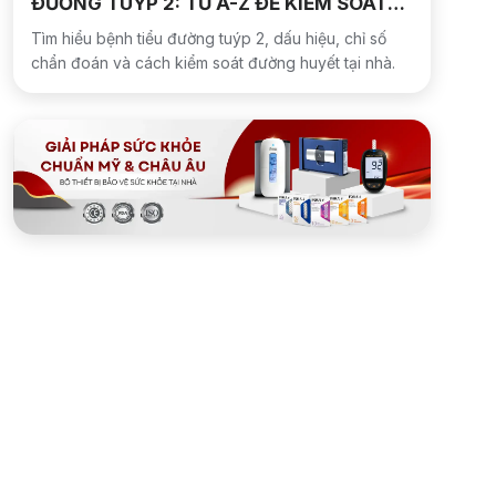
ĐƯỜNG TUÝP 2: TỪ A-Z ĐỂ KIỂM SOÁT
VÀ HƯỚNG TỚI THUYÊN GIẢM
Tìm hiểu bệnh tiểu đường tuýp 2, dấu hiệu, chỉ số
chẩn đoán và cách kiểm soát đường huyết tại nhà.