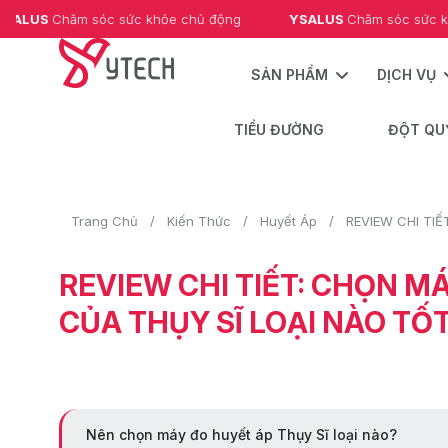
US 
Chăm sóc sức khỏe chủ động
YSALUS 
Chăm sóc sức khỏe 
SẢN PHẨM
DỊCH VỤ
TIỂU ĐƯỜNG
ĐỘT QU
Trang Chủ
Kiến Thức
Huyết Áp
REVIEW CHI TIẾT: CHỌN M
CỦA THỤY SĨ LOẠI NÀO TỐ
Nên chọn máy đo huyết áp Thụy Sĩ loại nào?