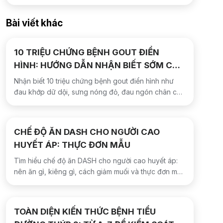
Bài viết khác
10 TRIỆU CHỨNG BỆNH GOUT ĐIỂN
HÌNH: HƯỚNG DẪN NHẬN BIẾT SỚM CƠN
GOUT CẤP
Nhận biết 10 triệu chứng bệnh gout điển hình như
đau khớp dữ dội, sưng nóng đỏ, đau ngón chân cái,
kèm hướng dẫn khi nào cần đi khám sớm ngay hôm
nay.
CHẾ ĐỘ ĂN DASH CHO NGƯỜI CAO
HUYẾT ÁP: THỰC ĐƠN MẪU
Tìm hiểu chế độ ăn DASH cho người cao huyết áp:
nên ăn gì, kiêng gì, cách giảm muối và thực đơn mẫu
3 ngày dễ áp dụng tại nhà an toàn.
TOÀN DIỆN KIẾN THỨC BỆNH TIỂU