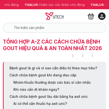
ỏe chủ động
YSALUS 
Chăm sóc sức khỏe chủ động
YSALUS 
Ch
TỔNG HỢP A-Z CÁC CÁCH CHỮA BỆNH
GOUT HIỆU QUẢ & AN TOÀN NHẤT 2026
Bệnh gout là gì và vì sao cần điều trị theo mục tiêu?
Cách chữa bệnh gout khi đang đau cấp
Nhóm thuốc thường được các bác sĩ cân nhắc
Khi nào cần đi khám ngay?
Cách chữa bệnh gout lâu dài bằng hạ axit uric
Ai có thể cần thuốc hạ axit uric?