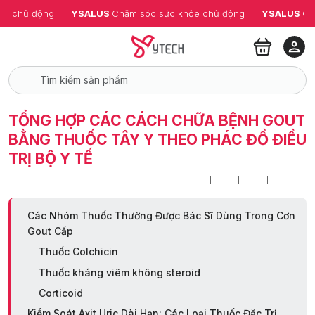
ỏe chủ động
YSALUS 
Chăm sóc sức khỏe chủ động
YSALUS 
Ch
TỔNG HỢP CÁC CÁCH CHỮA BỆNH GOUT
BẰNG THUỐC TÂY Y THEO PHÁC ĐỒ ĐIỀU
TRỊ BỘ Y TẾ
Các Nhóm Thuốc Thường Được Bác Sĩ Dùng Trong Cơn
Gout Cấp
Thuốc Colchicin
Thuốc kháng viêm không steroid
Corticoid
Kiểm Soát Axit Uric Dài Hạn: Các Loại Thuốc Đặc Trị