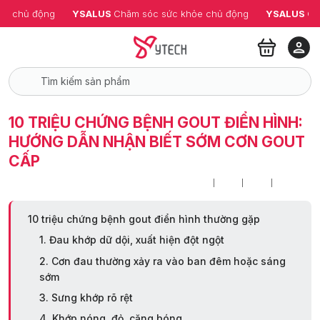
ỏe chủ động
YSALUS 
Chăm sóc sức khỏe chủ động
YSALUS 
Ch
10 TRIỆU CHỨNG BỆNH GOUT ĐIỂN HÌNH:
HƯỚNG DẪN NHẬN BIẾT SỚM CƠN GOUT
CẤP
10 triệu chứng bệnh gout điển hình thường gặp
1. Đau khớp dữ dội, xuất hiện đột ngột
2. Cơn đau thường xảy ra vào ban đêm hoặc sáng
sớm
3. Sưng khớp rõ rệt
4. Khớp nóng, đỏ, căng bóng