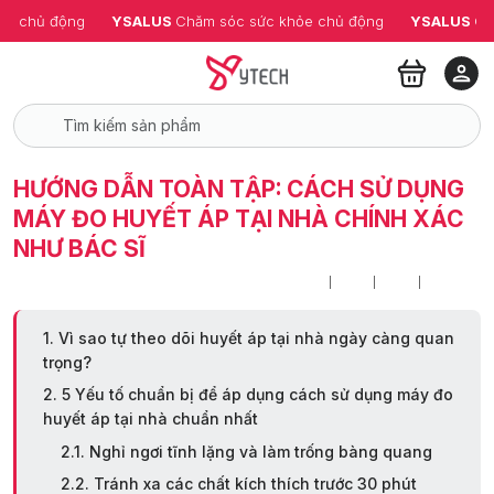
ỏe chủ động
YSALUS 
Chăm sóc sức khỏe chủ động
YSALUS 
Ch
HƯỚNG DẪN TOÀN TẬP: CÁCH SỬ DỤNG
MÁY ĐO HUYẾT ÁP TẠI NHÀ CHÍNH XÁC
NHƯ BÁC SĨ
1. Vì sao tự theo dõi huyết áp tại nhà ngày càng quan
trọng?
2. 5 Yếu tố chuẩn bị để áp dụng cách sử dụng máy đo
huyết áp tại nhà chuẩn nhất
2.1. Nghỉ ngơi tĩnh lặng và làm trống bàng quang
2.2. Tránh xa các chất kích thích trước 30 phút