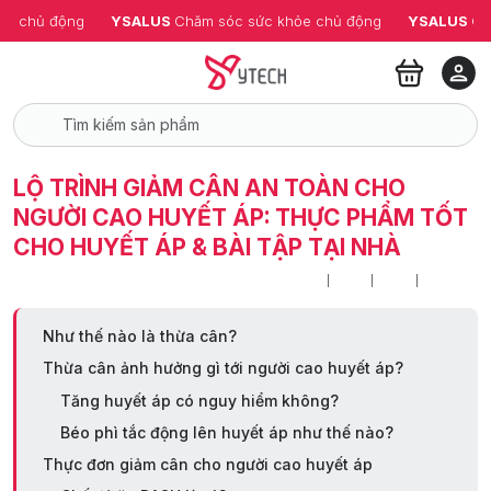
ỏe chủ động
YSALUS 
Chăm sóc sức khỏe chủ động
YSALUS 
Ch
LỘ TRÌNH GIẢM CÂN AN TOÀN CHO
NGƯỜI CAO HUYẾT ÁP: THỰC PHẨM TỐT
CHO HUYẾT ÁP & BÀI TẬP TẠI NHÀ
Như thế nào là thừa cân?
Thừa cân ảnh hưởng gì tới người cao huyết áp?
Tăng huyết áp có nguy hiểm không?
Béo phì tắc động lên huyết áp như thế nào?
Thực đơn giảm cân cho người cao huyết áp